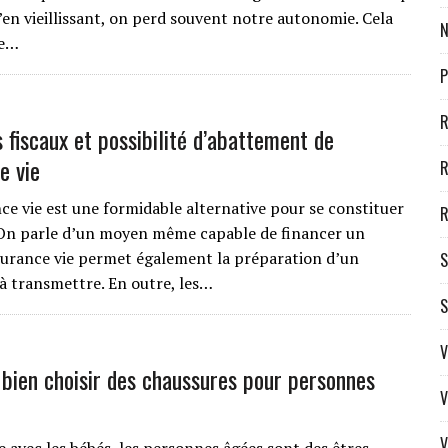
’en vieillissant, on perd souvent notre autonomie. Cela
N
te…
P
R
 fiscaux et possibilité d’abattement de
e vie
R
ce vie est une formidable alternative pour se constituer
R
 On parle d’un moyen même capable de financer un
ssurance vie permet également la préparation d’un
S
à transmettre. En outre, les…
S
V
ien choisir des chaussures pour personnes
V
V