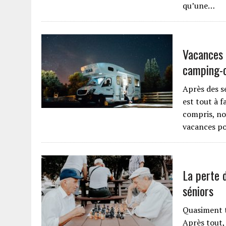
qu’une…
Vacances 
camping-
Après des s
est tout à f
compris, no
vacances po
La perte d
séniors
Quasiment t
Après tout,