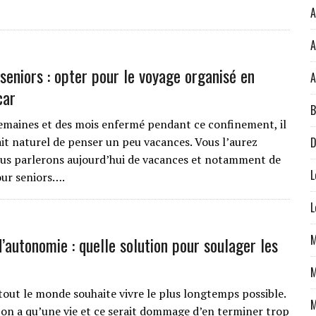
A
A
seniors : opter pour le voyage organisé en
A
car
B
emaines et des mois enfermé pendant ce confinement, il
D
ait naturel de penser un peu vacances. Vous l’aurez
us parlerons aujourd’hui de vacances et notamment de
L
ur seniors….
L
M
’autonomie : quelle solution pour soulager les
M
out le monde souhaite vivre le plus longtemps possible.
M
 on a qu’une vie et ce serait dommage d’en terminer trop