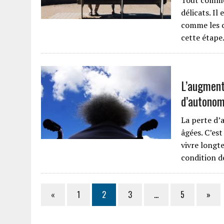
Tout comme 
délicats. Il
comme les c
cette étap
L’augment
d’autonom
La perte d’
âgées. C’est
vivre longt
condition 
«
1
2
3
…
5
»