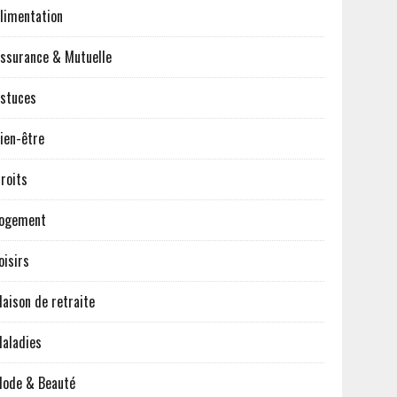
limentation
ssurance & Mutuelle
stuces
ien-être
roits
ogement
oisirs
aison de retraite
aladies
ode & Beauté