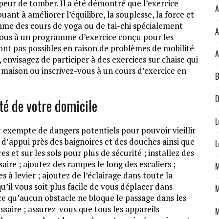
 peur de tomber. Il a été démontré que l’exercice
A
uant à améliorer l’équilibre, la souplesse, la force et
omme des cours de yoga ou de tai-chi spécialement
A
vous à un programme d’exercice conçu pour les
 sont pas possibles en raison de problèmes de mobilité
A
envisagez de participer à des exercices sur chaise qui
 maison ou inscrivez-vous à un cours d’exercice en
B
D
ité de votre domicile
L
st exempte de dangers potentiels pour pouvoir vieillir
s d’appui près des baignoires et des douches ainsi que
L
es et sur les sols pour plus de sécurité ; installez des
aire ; ajoutez des rampes le long des escaliers ;
M
 à levier ; ajoutez de l’éclairage dans toute la
qu’il vous soit plus facile de vous déplacer dans
M
ce qu’aucun obstacle ne bloque le passage dans les
essaire ; assurez-vous que tous les appareils
M