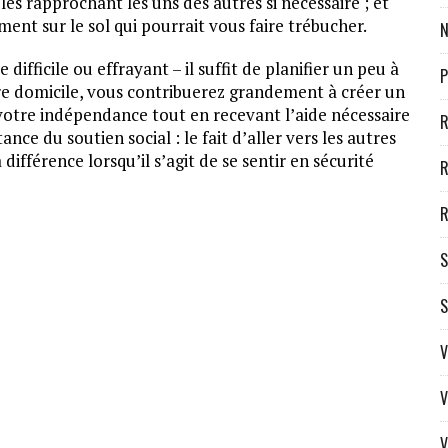
es rapprochant les uns des autres si nécessaire ; et
ent sur le sol qui pourrait vous faire trébucher.
N
difficile ou effrayant – il suffit de planifier un peu à
P
e domicile, vous contribuerez grandement à créer un
otre indépendance tout en recevant l’aide nécessaire
R
nce du soutien social : le fait d’aller vers les autres
 différence lorsqu’il s’agit de se sentir en sécurité
R
R
S
S
V
V
V