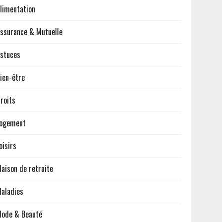
limentation
ssurance & Mutuelle
stuces
ien-être
roits
ogement
oisirs
aison de retraite
aladies
ode & Beauté