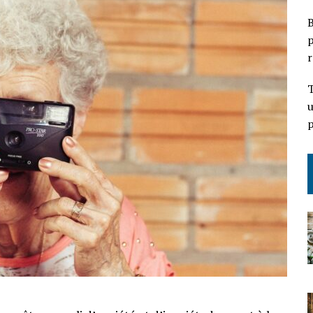
B
p
r
T
u
p