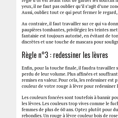
règle d’or est avant tout de garder les sourcils
yeux, il ne faut pas oublier qu’il s’agit d’une zo
Aussi, oubliez tout ce qui peut fermer le regard
Au contraire, il faut travailler sur ce qui va don
paupières tombantes, privilégiez les teintes me
fantaisie est toujours autorisé, en évitant de t
discrètes et une touche de mascara pour soulig
Règle n°3 : redessiner les lèvres
Enfin, pour la touche finale, il faudra travailler
perdu de leur volume. Plus affinées et souffrant
remises en valeur. Pour cela, les redessiner est
couleur de votre rouge à lèvre pour redessiner 
Les couleurs foncées sont toutefois à bannir pour
les lèvres. Les couleurs trop vives comme le fu
femmes de plus de 60 ans. Optez plutôt pour du r
rebondies. Un rouge à lèvre couleur bois de ros