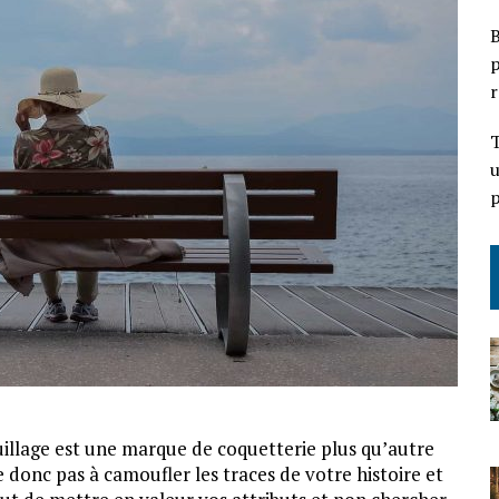
B
p
r
T
u
p
illage est une marque de coquetterie plus qu’autre
e donc pas à camoufler les traces de votre histoire et