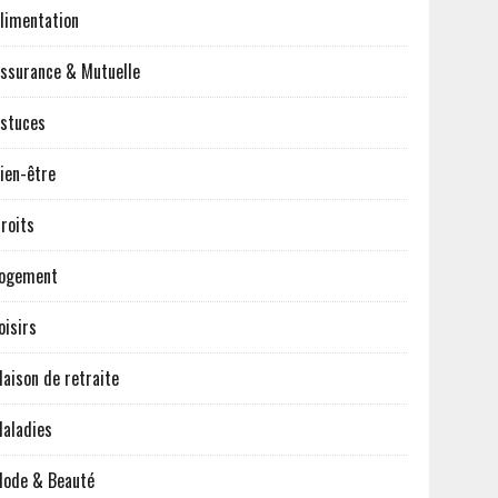
limentation
ssurance & Mutuelle
stuces
ien-être
roits
ogement
oisirs
aison de retraite
aladies
ode & Beauté