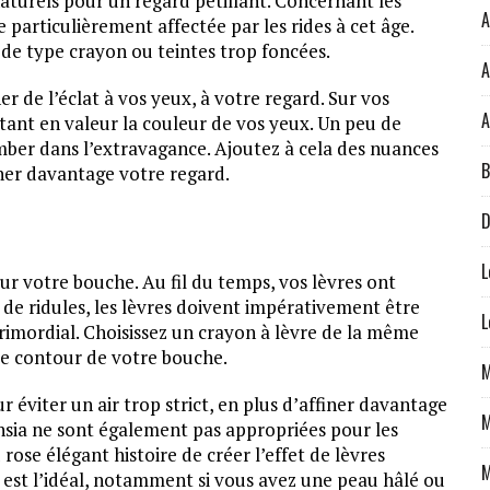
 naturels pour un regard pétillant. Concernant les
A
ne particulièrement affectée par les rides à cet âge.
, de type crayon ou teintes trop foncées.
A
ner de l’éclat à vos yeux, à votre regard. Sur vos
A
ttant en valeur la couleur de vos yeux. Un peu de
omber dans l’extravagance. Ajoutez à cela des nuances
B
ner davantage votre regard.
D
L
 sur votre bouche. Au fil du temps, vos lèvres ont
 de ridules, les lèvres doivent impérativement être
L
 primordial. Choisissez un crayon à lèvre de la même
le contour de votre bouche.
M
 éviter un air trop strict, en plus d’affiner davantage
M
chsia ne sont également pas appropriées pour les
ose élégant histoire de créer l’effet de lèvres
M
e est l’idéal, notamment si vous avez une peau hâlé ou